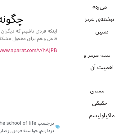
می‌ره»
چگونه
نوشته‌ی عزیز
نسین
اینکه فردی باشیم که دیگران 
فاعل و هم برای مفعول مشکلا
/www.aparat.com/v/hAJPB
تنگه هرمز و
اهمیت آن
معنای
حقيقی
ماکياوليسم
he school of life
برچسب
برداریم
خواسته فردی
رفتار
,
,
روان‌شناسي