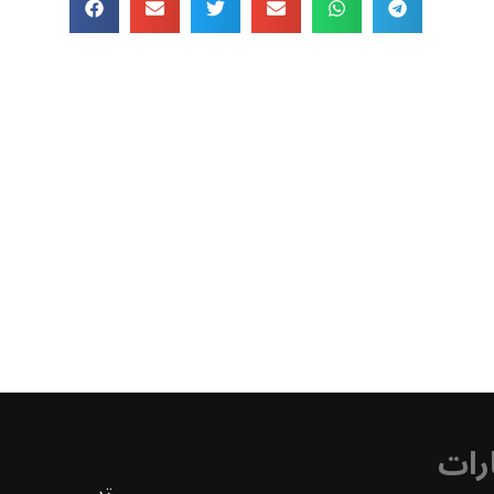
رات
تد